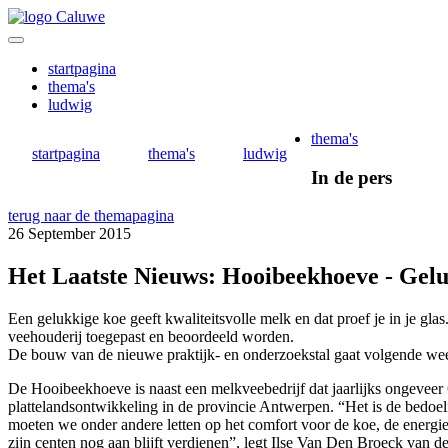
Overslaan
en
naar
startpagina
de
thema's
Hoofdnavigatie
inhoud
ludwig
gaan
(mobile)
thema's
startpagina
thema's
ludwig
In de pers
terug naar de themapagina
26 September 2015
Het Laatste Nieuws: Hooibeekhoeve - Gelu
Een gelukkige koe geeft kwaliteitsvolle melk en dat proef je in je g
veehouderij toegepast en beoordeeld worden.
De bouw van de nieuwe praktijk- en onderzoekstal gaat volgende we
De Hooibeekhoeve is naast een melkveebedrijf dat jaarlijks ongeveer
plattelandsontwikkeling in de provincie Antwerpen. “Het is de bedoe
moeten we onder andere letten op het comfort voor de koe, de energie
zijn centen nog aan blijft verdienen”, legt Ilse Van Den Broeck van