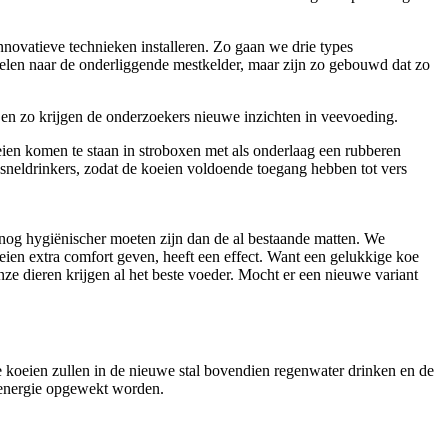
innovatieve technieken installeren. Zo gaan we drie types
pelen naar de onderliggende mestkelder, maar zijn zo gebouwd dat zo
en zo krijgen de onderzoekers nieuwe inzichten in veevoeding.
ien komen te staan in stroboxen met als onderlaag een rubberen
neldrinkers, zodat de koeien voldoende toegang hebben tot vers
 nog hygiënischer moeten zijn dan de al bestaande matten. We
eien extra comfort geven, heeft een effect. Want een gelukkige koe
e dieren krijgen al het beste voeder. Mocht er een nieuwe variant
e koeien zullen in de nieuwe stal bovendien regenwater drinken en de
n energie opgewekt worden.