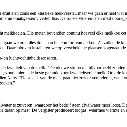
zal eruit zien zoals een klassieke melkveestal, maar we gaan er heel wat 
n ammoniakgassen”, vertelt Ilse. De roostervloeren laten mest doorsij
t melkkoeien. Die meten bovendien continu hoeveel elke melkkoe eet 
m gaan we ook alles doen aan het comfort van de koe. Zo zullen de koe
gen. Daarenboven installeren we op verscheidene plaatsen zogenaamde s
r- en luchtvochtigheidssensoren.
op de kwaliteit van de melk. “De nieuwe stroboxen bijvoorbeeld zouden
gezonde uier is de beste garantie voor kwaliteitsvolle melk. Ook de ko
ien Aerts. “De smaak van de melk gaat niet zozeer veranderen, want onz
zoeken.”
water te zuiveren, waardoor het bedrijf geen afvalwater meer loost. D
Die draait op mest. De vergister produceert biogas, waarmee warmte e