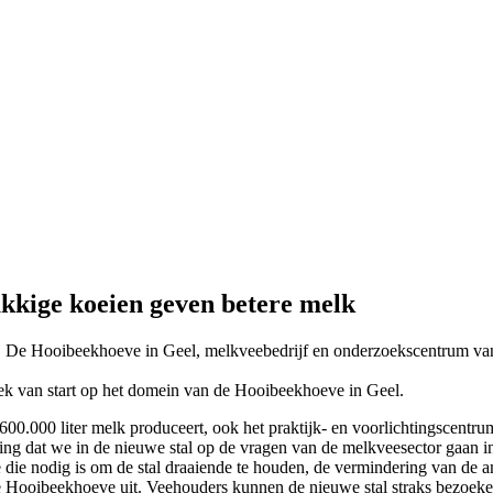
kkige koeien geven betere melk
las. De Hooibeekhoeve in Geel, melkveebedrijf en onderzoekscentrum va
ek van start op het domein van de Hooibeekhoeve in Geel.
 600.000 liter melk produceert, ook het praktijk- en voorlichtingscent
ling dat we in de nieuwe stal op de vragen van de melkveesector gaan 
 die nodig is om de stal draaiende te houden, de vermindering van de 
 de Hooibeekhoeve uit. Veehouders kunnen de nieuwe stal straks bezoek