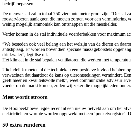
bedrijf toepassen.
De nieuwe stal zal in totaal 750 vierkante meter groot zijn. “De stal 
roostervloeren aanleggen die moeten zorgen voor een vermindering va
weinig mogelijk ammoniak kan ontsnappen uit die mestkelder.
Verder komen in de stal individuele voerderbakken voor maximum ach
”We besteden ook veel belang aan het welzijn van de dieren en daaro
antisliplaag. Er worden bovendien speciale massageborstels opgehan
drinkwater”, legt Ilse uit.
Het klimaat in de stal bepalen ventilatoren die werken met temperatuu
Uiteindelijk moeten al die technieken een positieve invloed hebben 
verwachten dat daardoor de kans op uierontstekingen vermindert. Een 
geeft meer en kwaliteitsvolle melk”, weet communicatie-adviseur Evel
voeder op de markt komen, zullen wij zeker die mogelijkheden onder
Mest wordt stroom
De Hooibeekhoeve legde recent al een nieuw rietveld aan om het afval
elektriciteit en warmte worden opgewekt met een ‘pocketvergister’. 
50 extra runderen